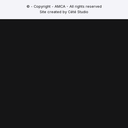
© - Copyright - AMCA - All rights reserved
Site created by Cété Studio
PORTES OUVERTES
SAMEDI 29 AOUT
14H-17H