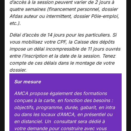
d’accès à la session peuvent varier de 2 jours à
quatre semaines (financement personnel, dossier
Afdas auteur ou intermittent, dossier Pôle-emploi,
etc.).
Délai d’accès de 14 jours pour les particuliers. Si
vous mobilisez votre CPF, la Caisse des dépôts
impose un délai incompressible de 11 jours ouvrés
entre l’inscription et la date de la session. Tenez
compte de ces délais dans le montage de votre
dossier.
Sur mesure
AMCA propose également des formations
conçues à la carte, en fonction des besoins :
objectifs, programme, durée, gabarit, en intra
ou dans les locaux d’AMCA, en présentiel ou
en distanciel. Un consultant sera dédié à
votre demande pour construire avec vous