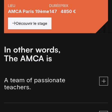
LIEU
DURÉE
PRIX
AMCA Paris 19ème
147
4850 €
Découvrir le stage
In other words,
The AMCA is
A team of passionate
teachers.