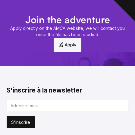
Join the adventure
Apply directly on the AMCA website, we will contact you
once the file has been studied.
Apply
S'inscrire à la newsletter