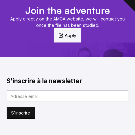
Join the adventure
Apply directly on the AMCA website, we will contact you
once the file has been studied.
Apply
S'inscrire à la newsletter