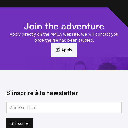
Join the adventure
Apply directly on the AMCA website, we will contact you
once the file has been studied.
Apply
S'inscrire à la newsletter