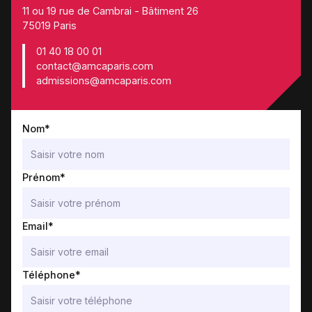
11 ou 19 rue de Cambrai - Bâtiment 26
75019 Paris
01 40 18 00 01
contact@amcaparis.com
admissions@amcaparis.com
Nom*
Prénom*
Email*
Téléphone*